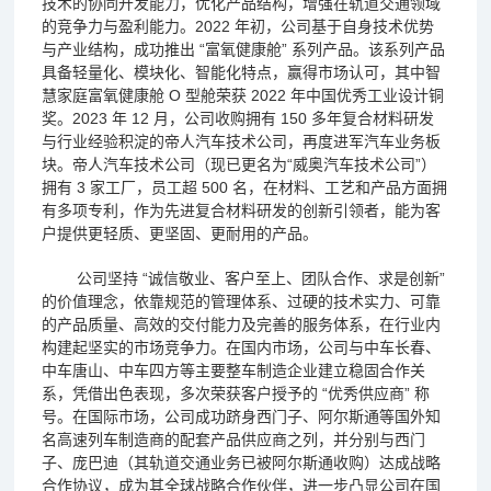
技术的协同开发能力，优化产品结构，增强在轨道交通领域
的竞争力与盈利能力。2022 年初，公司基于自身技术优势
与产业结构，成功推出 “富氧健康舱” 系列产品。该系列产品
具备轻量化、模块化、智能化特点，赢得市场认可，其中智
慧家庭富氧健康舱 O 型舱荣获 2022 年中国优秀工业设计铜
奖。2023 年 12 月，公司收购拥有 150 多年复合材料研发
与行业经验积淀的帝人汽车技术公司，再度进军汽车业务板
块。帝人汽车技术公司（现已更名为“威奥汽车技术公司”）
拥有 3 家工厂，员工超 500 名，在材料、工艺和产品方面拥
有多项专利，作为先进复合材料研发的创新引领者，能为客
户提供更轻质、更坚固、更耐用的产品。
公司坚持 “诚信敬业、客户至上、团队合作、求是创新”
的价值理念，依靠规范的管理体系、过硬的技术实力、可靠
的产品质量、高效的交付能力及完善的服务体系，在行业内
构建起坚实的市场竞争力。在国内市场，公司与中车长春、
中车唐山、中车四方等主要整车制造企业建立稳固合作关
系，凭借出色表现，多次荣获客户授予的 “优秀供应商” 称
号。在国际市场，公司成功跻身西门子、阿尔斯通等国外知
名高速列车制造商的配套产品供应商之列，并分别与西门
子、庞巴迪（其轨道交通业务已被阿尔斯通收购）达成战略
合作协议，成为其全球战略合作伙伴，进一步凸显公司在国