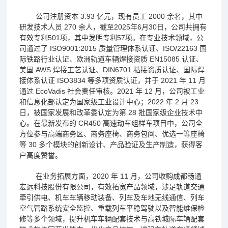
公司注册资本 3.93 亿元，现有员工 2000 余名
，其中
研
发技术人员 270 余人，
截至2025年6月30日，公司共拥有
有效专利501项，其中发明专利57项。
在专业技术领域，公
司通过了 ISO9001:2015 质量管理体系认证、ISO/22163 国
际铁路行业认证、欧洲轨道车辆焊接资质 EN15085 认证、
美国 AWS 焊接工艺认证、DIN6701 粘接资质认证、国际焊
接体系认证 ISO3834 等多项资质认证，并于 2021 年 11 月
通过 EcoVadis 社会责任审核。2021 年 12 月，公司被工业
和信息化部认定为国家级工业设计中心；2022 年 2 月 23
日，被国家发展和改革委认定为第 28 批国家级企业技术中
心。在最新发布的 CR450 高速动车组样车项目中，公司全
方位参与高端商务区、商务座椅、商务包间、优选一等座椅
等 30 多个模块的创新设计、产品验证及生产制造，获得客
户高度赞誉。
在业务拓展方面，2020 年 11 月，公司收购成都畅通
宏远科技股份有限公司，有效拓宽产品领域，涉足轨道交通
牵引供电、机车车辆移动装备、列车及车地无线通信、列车
空气管路系统安全监控、重载列车平稳驾驶以及智能维保检
修等多个领域，提升机车车辆配套技术与高铁城际车辆配套