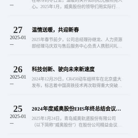
在寒冷的冬日里，温暖的关怀如同阳光般照亮人
心。2025年1月，威奥股份的领导们用实际行动
传递着企业的温暖与关怀，为困难职工送去了一
份特别的温暖与支持。1月26日
27
温情送暖，共迎新春
2025-01
2025年春节前夕，公司总经理孙继龙、人力资源
部经理马庆双与售后服务中心负责人携慰问礼品
对路局售后服务一线的东北大区哈尔滨服务站及
华东大区杭州西服务站开展走访慰
26
科技创新、驶向未来新速度
2025-01
2024年12月29日，CR450动车组样车在北京盛大
发布，标志着中国高铁技术再次取得重大突破，
其卓越的性能和前瞻性的设计又一次刷新了全球
高铁的速度记录，极大提
25
2024年度威奥股份EHS年终总结会议圆
2025-01
满落幕 安全生产先进集体与个人揭晓
2025年1月24日，青岛威奥轨道股份有限公司
（以下简称“威奥股份”）在股份公司精益会议室
隆重召开2024年度环境、健康与安全（EHS）总
结大会暨安全生产先进集