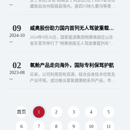
亚丁景区(全名:稻城亚丁风景区)位于四川省甘孜
打造甘孜州有氧文旅
藏族自治州稻城县境内，是四川除九寨沟等景区
外川西知名5A级旅游景区之一。它是詹姆斯希尔
顿笔下香格里拉大秘境的重要组成部分，被誉为
&qu...
09
威奥股份助力国内首列无人驾驶重载列
2024-10
车成功开行
2024年9月26日，国家能源集团朔黄铁路在山东
省东营市举行了“朔黄铁路无人驾驶重载列车”试
验开行发车仪式。应朔黄铁路公司的邀请，威奥
股份公司总经理孙继龙先生、副总经理齐友峰先
生，...
02
氧舱产品走向海外，国际专利保驾护航
2023-08
近来，公司利用现有资源，结合自身技术优势及
产业环境，成功推出富氧健康舱系列产品，市场
反馈良好，助力了本土大健康产业链及行业生态
的建立。在产品研发过程中，涌现出一批实用发
明成果，获得...
首页
1
2
3
4
5
6
7
8
9
10
11