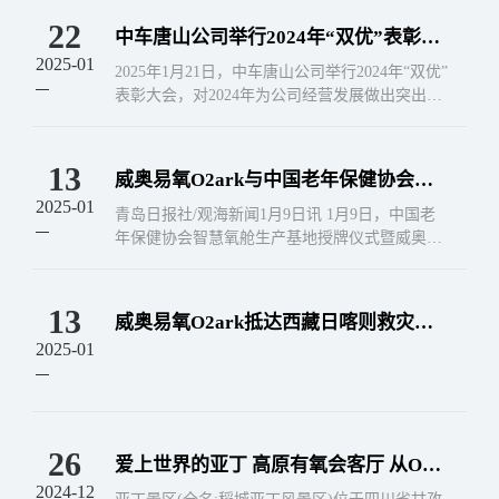
22
中车唐山公司举行2024年“双优”表彰大
2025-01
会 威奥股份获得优秀合作供应商奖
2025年1月21日，中车唐山公司举行2024年“双优”
表彰大会，对2024年为公司经营发展做出突出贡
献的团队和个人进行表彰，对优秀合作供应商进
行表彰。中车唐山
13
威奥易氧O2ark与中国老年保健协会达
2025-01
成战略合作 智慧氧舱生产基地挂牌暨新
青岛日报社/观海新闻1月9日讯 1月9日，中国老
品发布
年保健协会智慧氧舱生产基地授牌仪式暨威奥易
氧O2ark新品发布会在青岛隆重举行。威奥易氧O
2ark与中国老年保健协会签署战略合作协议...
13
威奥易氧O2ark抵达西藏日喀则救灾现
2025-01
场，筑起“生命氧舱”
26
爱上世界的亚丁 高原有氧会客厅 从O2a
2024-12
rk智能微压氧舱入驻亚丁景区，到深度