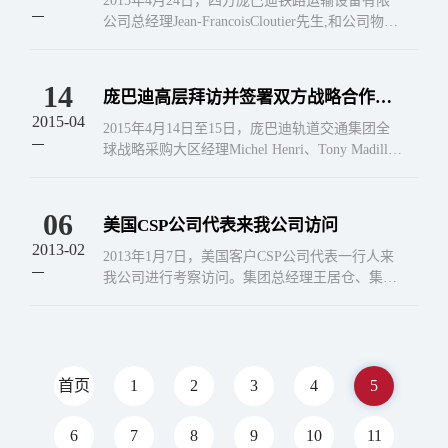
2015年4月24日，四方庞巴迪铁路运输设备有限
公司总经理Jean-FrancoisCloutier先生,和公司物资
管理部林永俊部长二前来我司进行商务拜访，期
间双方就目前正在进行的...
14
庞巴迪高层拜访并签署双方战略合作框
2015-04
架协议
2015年4月14日至15日，庞巴迪轨道交通集团全
球战略采购大区经理Michel Henri、Tony Madilla
c，以及IPO中国总经理Marc Helmold、IPO中国
内...
06
美国CSP公司代表来我公司访问
2013-02
2013年1月7日，美国客户CSP公司代表一行人来
我公司进行考察访问。集团总经理王居仓、集团
副总经理宋长江、北京服务站经理石玉顺、唐山
厂领导杨林、王建东、朱立新陪同了客户参观了
生产...
首页
1
2
3
4
5
6
7
8
9
10
11