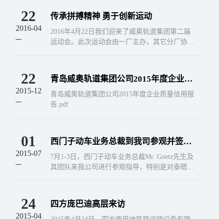
22
传承拼搏精神 勇于创新运动
2016-04
2016年4月22日我们迎来了威奥轨道集团第二届
运动会。此次运动会由一厂主办，其它分厂协助
承办，集团与各分厂全员参与。在欢呼声中我们
拉开了第二届运动会的序幕。
22
青岛威奥轨道集团公司2015年度企业质
2015-12
量信用报告
青岛威奥轨道集团公司2015年度企业质量信用报
告.pdf
01
西门子动车业务总裁到我司参观并签订
2015-07
战略合作协议
7月1-3日，西门子动车业务总裁Mr. Goetz先生及
其团队来我公司进行参观指导，特别是对泰晤士
项目的全部生产工艺过程，质量控制进行了细
致、认真的观察和研究。西门子团队对我司的
生...
24
四方庞巴迪高层来访
2015-04