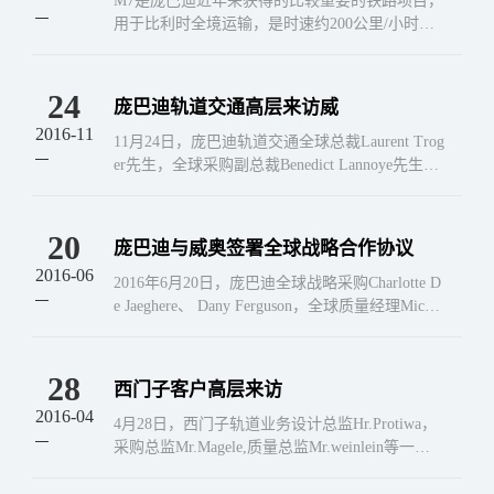
M7是庞巴迪近年来获得的比较重要的铁路项目，
用于比利时全境运输，是时速约200公里/小时的
双层车，目前我司承接的主要是玻璃钢内装和HP
L内装模块，由于设计生产周期紧张，庞巴迪希
望我...
24
庞巴迪轨道交通高层来访威
2016-11
11月24日，庞巴迪轨道交通全球总裁Laurent Trog
er先生，全球采购副总裁Benedict Lannoye先生，
亚太采购总监ErikDesormeaux先生，上海IPO副...
20
庞巴迪与威奥签署全球战略合作协议
2016-06
2016年6月20日，庞巴迪全球战略采购Charlotte D
e Jaeghere、 Dany Ferguson，全球质量经理Micha
el Gessner，及上海采购中心IPO ...
28
西门子客户高层来访
2016-04
4月28日，西门子轨道业务设计总监Hr.Protiwa，
采购总监Mr.Magele,质量总监Mr.weinlein等一行1
0人来我公司进行商务访问，目的在于开展全方
位、深层次地合作...