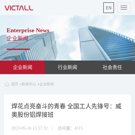
EN
切
换
导
航
Enterprise News
企业新闻
企业新闻
行业新闻
社会责任
首页
新闻中心
企业新闻
>
>
焊花点亮奋斗的青春 全国工人先锋号：威
奥股份铝焊接班
2023-05-16 15:57:32
|
访问量：
4515