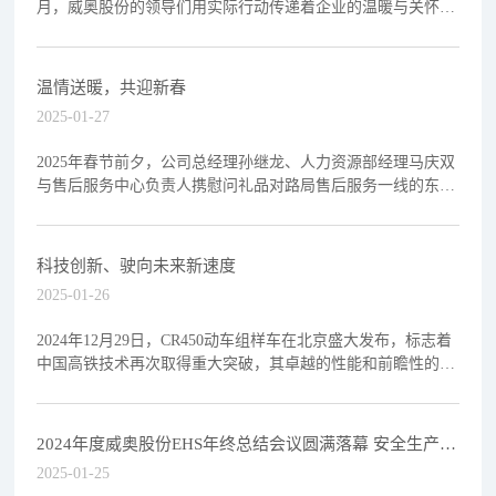
月，威奥股份的领导们用实际行动传递着企业的温暖与关怀，
为困难职工送去了一份特别的温暖与支持。1月26日
温情送暖，共迎新春
2025-01-27
2025年春节前夕，公司总经理孙继龙、人力资源部经理马庆双
与售后服务中心负责人携慰问礼品对路局售后服务一线的东北
大区哈尔滨服务站及华东大区杭州西服务站开展走访慰
科技创新、驶向未来新速度
2025-01-26
2024年12月29日，CR450动车组样车在北京盛大发布，标志着
中国高铁技术再次取得重大突破，其卓越的性能和前瞻性的设
计又一次刷新了全球高铁的速度记录，极大提
2024年度威奥股份EHS年终总结会议圆满落幕 安全生产先
进集体与个人揭晓
2025-01-25