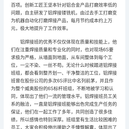
百项。创新工匠王坚本针对铝合金产品打磨效率低的
问题，自主研发了铝焊接镂铣机，由过去手工打磨变
为机器自动化打磨焊接产品，每月节约成本约上万
元，极大地提升了工作效率。
铝焊接班的优秀不仅仅体现在质量和技能上，他
们在注重焊接质量和专业化的同时，也对现场6S要
求极为严格，从墙面到地面，从车间整体到每个工
位，一尘不染、一丝不苟。无论什么时候踏进铝焊接
班组，都会看到整齐划一、干净整洁的工位，铝焊接
班曾在股份公司的多次6S评比中名列前茅，并且作
为整个威奥股份的6S标杆班组，不断地被学习和认
同，体现出了他们一流的管理水平。铝焊接班员工关
系的融洽，一直是铝焊接班能够出色完成生产任务的
保证，他们在一起工作了多年，共同创造了很多佳
绩，所以感情也特别深厚。班组里有生活比较困难的
员工，大家会积极伸出援助之手慷慨解囊，体现出了