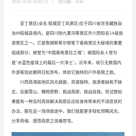
2024-12-26 16:02:12
|
访问量：
4146
亚丁景区(全名:稻城亚丁风景区)位于四川省甘孜藏族自
治州稻城县境内，是四川除九寨沟等景区外川西知名5A级旅
游景区之一。它是詹姆斯希尔顿笔下香格里拉大秘境的重要
组成部分，被誉为"中国香格里拉之魂"；被国际友人誉为
引无数
是"水蓝色星球上的最后一片净土"。近年来，吸
国内
外游客到此朝拜日松贡布，体验它独特的户外极限之旅。
川西高海拔地区风光旖旎、资源独特，旅游者缺氧不缺
志，征服雪山、横跨原野，挑战高原、挑战自我。但试想如
果能有一种及时高效解决高原反应给身体带来的不适症状的
办法，那在这一场场旅途中，我们就能更多轻松领略风光、
分享奇缘、感悟高原之浩瀚苍穹。