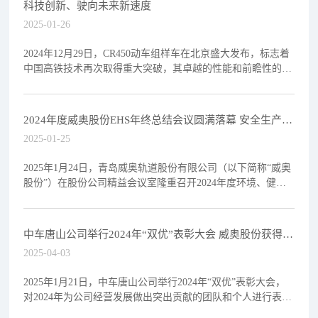
科技创新、驶向未来新速度
2025-01-26
2024年12月29日，CR450动车组样车在北京盛大发布，标志着
中国高铁技术再次取得重大突破，其卓越的性能和前瞻性的设
计又一次刷新了全球高铁的速度记录，极大提
2024年度威奥股份EHS年终总结会议圆满落幕 安全生产先
进集体与个人揭晓
2025-01-25
2025年1月24日，青岛威奥轨道股份有限公司（以下简称“威奥
股份”）在股份公司精益会议室隆重召开2024年度环境、健康
与安全（EHS）总结大会暨安全生产先进集
中车唐山公司举行2024年“双优”表彰大会 威奥股份获得优
秀合作供应商奖
2025-04-03
2025年1月21日，中车唐山公司举行2024年“双优”表彰大会，
对2024年为公司经营发展做出突出贡献的团队和个人进行表
彰，对优秀合作供应商进行表彰。中车唐山