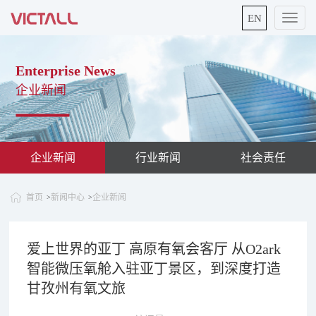
EN
切
换
导
航
Enterprise News
企业新闻
企业新闻
行业新闻
社会责任
首页
新闻中心
企业新闻
>
>
爱上世界的亚丁 高原有氧会客厅 从O2ark
智能微压氧舱入驻亚丁景区，到深度打造
甘孜州有氧文旅