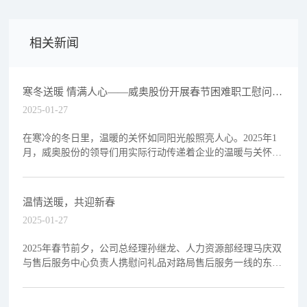
相关新闻
寒冬送暖 情满人心——威奥股份开展春节困难职工慰问活
动
2025-01-27
在寒冷的冬日里，温暖的关怀如同阳光般照亮人心。2025年1
月，威奥股份的领导们用实际行动传递着企业的温暖与关怀，
为困难职工送去了一份特别的温暖与支持。1月26日
温情送暖，共迎新春
2025-01-27
2025年春节前夕，公司总经理孙继龙、人力资源部经理马庆双
与售后服务中心负责人携慰问礼品对路局售后服务一线的东北
大区哈尔滨服务站及华东大区杭州西服务站开展走访慰