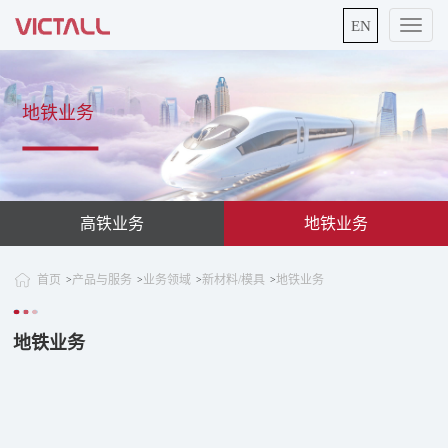
EN
切
换
导
航
地铁业务
高铁业务
地铁业务
首页
产品与服务
业务领域
新材料/模具
地铁业务
>
>
>
>
地铁业务