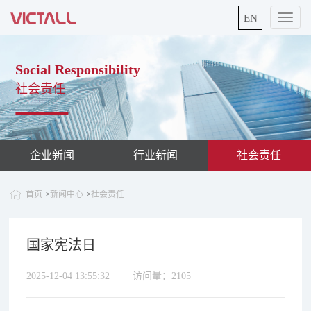
EN
切
换
导
航
Social Responsibility
社会责任
企业新闻
行业新闻
社会责任
首页
新闻中心
社会责任
>
>
国家宪法日
2025-12-04 13:55:32
|
访问量：
2105