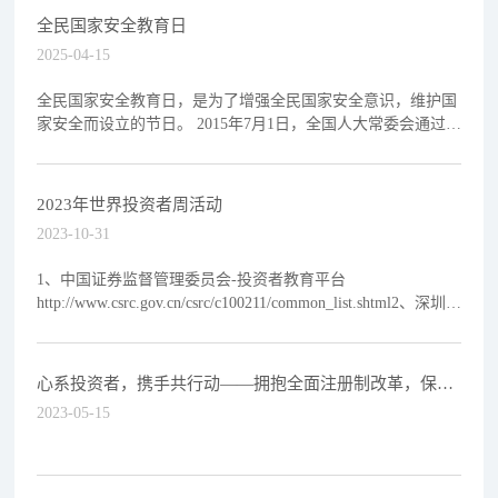
全民国家安全教育日
2025-04-15
全民国家安全教育日，是为了增强全民国家安全意识，维护国
家安全而设立的节日。 2015年7月1日，全国人大常委会通过的
《国家安全法》规定，国
2023年世界投资者周活动
2023-10-31
1、中国证券监督管理委员会-投资者教育平台
http://www.csrc.gov.cn/csrc/c100211/common_list.shtml2、深圳证
券交易所-投资者教育平台http://in...
心系投资者，携手共行动——拥抱全面注册制改革，保护
投资者合法权益 | 全国投资者保护宣传日
2023-05-15